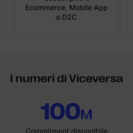
Ecommerce, Mobile App
o D2C
I numeri di Viceversa
100
M
Commitment disponibile