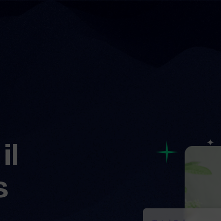
il
s
…