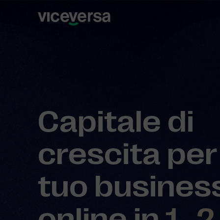
Capitale di
crescita per 
tuo busines
online in
1…2