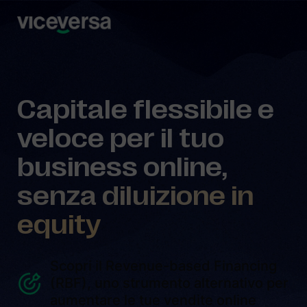
Capitale flessibile e
veloce per il tuo
business online,
senza diluizione in
equity
Scopri il Revenue-based Financing
(RBF), uno strumento alternativo per
aumentare le tue vendite online