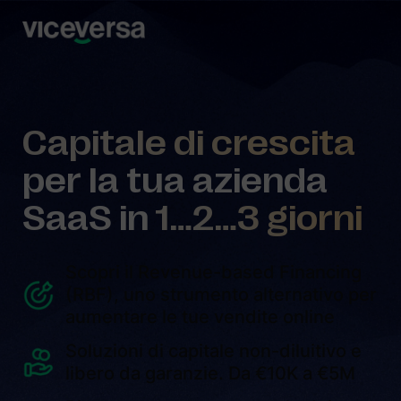
Capitale di crescita
per la tua azienda
SaaS in
1…2…3 giorni
Scopri il Revenue-based Financing
(RBF), uno strumento alternativo per
aumentare le tue vendite online
Soluzioni di capitale non-diluitivo e
libero da garanzie. Da €10K a €5M